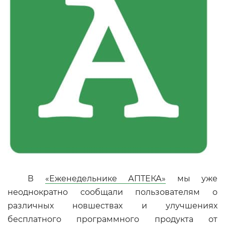
В
«Еженедельнике АПТЕКА»
мы уже
неоднократно сообщали пользователям о
различных новшествах и улучшениях
бесплатного программного продукта от