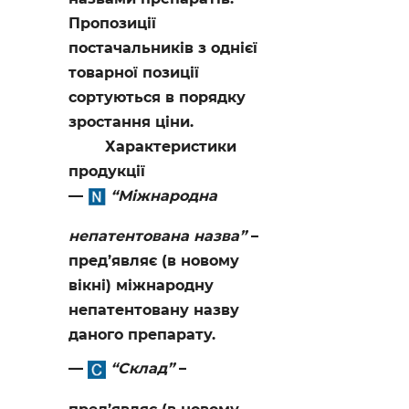
Пропозиції
постачальників з однієї
товарної позиції
сортуються в порядку
зростання ціни.
Характеристики
продукції
“Міжнародна
непатентована назва”
–
пред’являє (в новому
вікні) міжнародну
непатентовану назву
даного препарату.
“Склад”
–