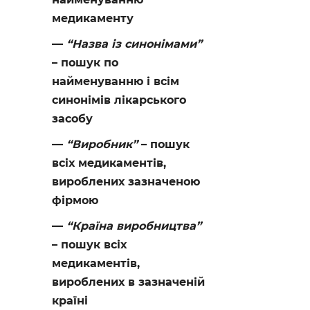
медикаменту
“Назва із синонімами”
– пошук по
найменуванню і всім
синонімів лікарського
засобу
“Виробник”
– пошук
всіх медикаментів,
вироблених зазначеною
фірмою
“Країна виробництва”
– пошук всіх
медикаментів,
вироблених в зазначеній
країні