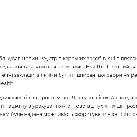
ікував новий Реєстр лікарських засобів, які підляг
ікування та з`явиться в системі eHealth. Про прийн
ечні заклади, з якими були підписані договори на ре
ealth.
дикаментів за програмою «Доступні ліки». А саме, я
й пацієнту з урахуванням оптово-відпускних цін, роз
птекам буде надана можливість скоригувати у звіті оп