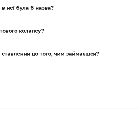
 в неї була б назва?
ітового колапсу?
є ставлення до того, чим займаєшся?