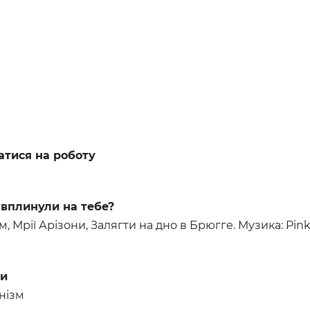
атися на роботу
 вплинули на тебе?
 Мрії Арізони, Залягти на дно в Брюгге. Музика: Pink 
би
нізм